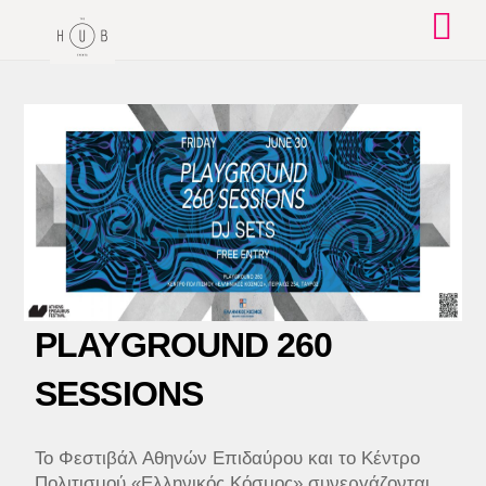
Skip
to
content
PLAYGROUND 260
SESSIONS
Το Φεστιβάλ Αθηνών Επιδαύρου και το Κέντρο
Πολιτισμού «Ελληνικός Κόσμος» συνεργάζονται