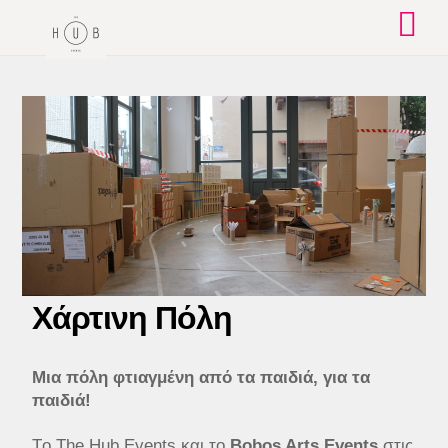
Skip
to
content
Χάρτινη Πόλη
Μια πόλη φτιαγμένη από τα παιδιά, για τα
παιδιά!
Τo The Hub Events και το
Bobos Arts Events
στις