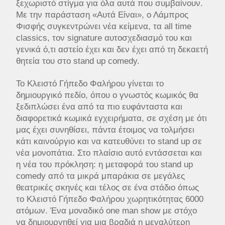
ξεχωριστό στίγμα για όλα αυτά που συμβαίνουν.
Με την παράσταση «Αυτά Είναι», ο Λάμπρος
Φισφής συγκεντρώνει νέα κείμενα, τα all time
classics, τον signature αυτοσχεδιασμό του και
γενικά ό,τι αστείο έχει και δεν έχει από τη δεκαετή
θητεία του στο stand up comedy.
Το Κλειστό Γήπεδο Φαλήρου γίνεται το
δημιουργικό πεδίο, όπου ο γνωστός κωμικός θα
ξεδιπλώσει ένα από τα πιο ευφάνταστα και
διαφορετικά κωμικά εγχειρήματα, σε σχέση με ότι
μας έχει συνηθίσει, πάντα έτοιμος να τολμήσει
κάτι καινούργιο και να κατευθύνει το stand up σε
νέα μονοπάτια. Στο πλαίσιο αυτό εντάσσεται και
η νέα του πρόκληση: η μεταφορά του stand up
comedy από τα μικρά μπαράκια σε μεγάλες
θεατρικές σκηνές και τέλος σε ένα στάδιο όπως
το Κλειστό Γήπεδο Φαλήρου χωρητικότητας 6000
ατόμων. Ένα μοναδικό one man show με στόχο
να δημιουργηθεί για μια βραδιά η μεγαλύτερη